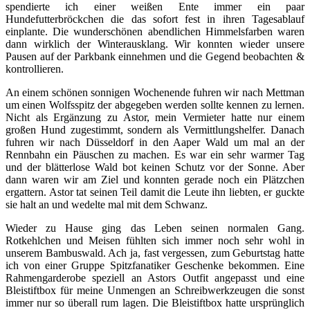
spendierte ich einer weißen Ente immer ein paar
Hundefutterbröckchen die das sofort fest in ihren Tagesablauf
einplante. Die wunderschönen abendlichen Himmelsfarben waren
dann wirklich der Winterausklang. Wir konnten wieder unsere
Pausen auf der Parkbank einnehmen und die Gegend beobachten &
kontrollieren.
An einem schönen sonnigen Wochenende fuhren wir nach Mettman
um einen Wolfsspitz der abgegeben werden sollte kennen zu lernen.
Nicht als Ergänzung zu Astor, mein Vermieter hatte nur einem
großen Hund zugestimmt, sondern als Vermittlungshelfer. Danach
fuhren wir nach Düsseldorf in den Aaper Wald um mal an der
Rennbahn ein Päuschen zu machen. Es war ein sehr warmer Tag
und der blätterlose Wald bot keinen Schutz vor der Sonne. Aber
dann waren wir am Ziel und konnten gerade noch ein Plätzchen
ergattern. Astor tat seinen Teil damit die Leute ihn liebten, er guckte
sie halt an und wedelte mal mit dem Schwanz.
Wieder zu Hause ging das Leben seinen normalen Gang.
Rotkehlchen und Meisen fühlten sich immer noch sehr wohl in
unserem Bambuswald. Ach ja, fast vergessen, zum Geburtstag hatte
ich von einer Gruppe Spitzfanatiker Geschenke bekommen. Eine
Rahmengarderobe speziell an Astors Outfit angepasst und eine
Bleistiftbox für meine Unmengen an Schreibwerkzeugen die sonst
immer nur so überall rum lagen. Die Bleistiftbox hatte ursprünglich