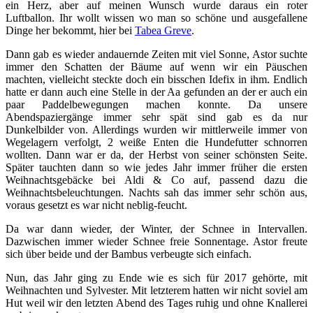
ein Herz, aber auf meinen Wunsch wurde daraus ein roter
Luftballon. Ihr wollt wissen wo man so schöne und ausgefallene
Dinge her bekommt, hier bei
Tabea Greve
.
Dann gab es wieder andauernde Zeiten mit viel Sonne, Astor suchte
immer den Schatten der Bäume auf wenn wir ein Päuschen
machten, vielleicht steckte doch ein bisschen Idefix in ihm. Endlich
hatte er dann auch eine Stelle in der Aa gefunden an der er auch ein
paar Paddelbewegungen machen konnte. Da unsere
Abendspaziergänge immer sehr spät sind gab es da nur
Dunkelbilder von. Allerdings wurden wir mittlerweile immer von
Wegelagern verfolgt, 2 weiße Enten die Hundefutter schnorren
wollten. Dann war er da, der Herbst von seiner schönsten Seite.
Später tauchten dann so wie jedes Jahr immer früher die ersten
Weihnachtsgebäcke bei Aldi & Co auf, passend dazu die
Weihnachtsbeleuchtungen. Nachts sah das immer sehr schön aus,
voraus gesetzt es war nicht neblig-feucht.
Da war dann wieder, der Winter, der Schnee in Intervallen.
Dazwischen immer wieder Schnee freie Sonnentage. Astor freute
sich über beide und der Bambus verbeugte sich einfach.
Nun, das Jahr ging zu Ende wie es sich für 2017 gehörte, mit
Weihnachten und Sylvester. Mit letzterem hatten wir nicht soviel am
Hut weil wir den letzten Abend des Tages ruhig und ohne Knallerei