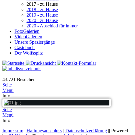
2017 - zu Hause
2018 - zu Hause
2019 - zu Hause
2020 - zu Hause
2020 - Abschied für immer
FotoGalerien
VideoGalerien
Unsere Spaziergänge
Gästebuch
Der Wolfsspitz
43.721
Besucher
Seite
Menü
Info
Seite
Menü
Info
Impressum
|
Haftungsauschluss
|
Datenschutzerklärung
|| Powered