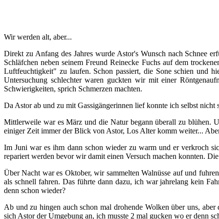
Wir werden alt, aber...
Direkt zu Anfang des Jahres wurde Astor's Wunsch nach Schnee erfü
Schläfchen neben seinem Freund Reinecke Fuchs auf dem trockenen
Luftfeuchtigkeit" zu laufen. Schon passiert, die Sone schien und hi
Untersuchung schlechter waren guckten wir mit einer Röntgenauf
Schwierigkeiten, sprich Schmerzen machten.
Da Astor ab und zu mit Gassigängerinnen lief konnte ich selbst nicht
Mittlerweile war es März und die Natur begann überall zu blühen. 
einiger Zeit immer der Blick von Astor, Los Alter komm weiter... Abe
Im Juni war es ihm dann schon wieder zu warm und er verkroch sich
repariert werden bevor wir damit einen Versuch machen konnten. Di
Über Nacht war es Oktober, wir sammelten Walnüsse auf und fuhren m
als schnell fahren. Das führte dann dazu, ich war jahrelang kein F
denn schon wieder?
Ab und zu hingen auch schon mal drohende Wolken über uns, aber 
sich Astor der Umgebung an, ich musste 2 mal gucken wo er denn sc