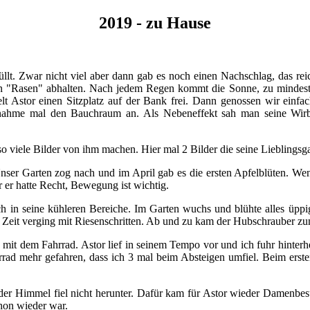
2019 - zu Hause
llt. Zwar nicht viel aber dann gab es noch einen Nachschlag, das rei
 "Rasen" abhalten. Nach jedem Regen kommt die Sonne, zu mindestens
elt Astor einen Sitzplatz auf der Bank frei. Dann genossen wir einfa
nahme mal den Bauchraum an. Als Nebeneffekt sah man seine Wirbel
 so viele Bilder von ihm machen. Hier mal 2 Bilder die seine Lieblingsg
Unser Garten zog nach und im April gab es die ersten Apfelblüten. W
r er hatte Recht, Bewegung ist wichtig.
 in seine kühleren Bereiche. Im Garten wuchs und blühte alles üppi
e Zeit verging mit Riesenschritten. Ab und zu kam der Hubschrauber 
it dem Fahrrad. Astor lief in seinem Tempo vor und ich fuhr hinterhe
ahrrad mehr gefahren, dass ich 3 mal beim Absteigen umfiel. Beim erst
der Himmel fiel nicht herunter. Dafür kam für Astor wieder Damenb
hon wieder war.