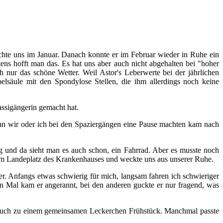
chte uns im Januar. Danach konnte er im Februar wieder in Ruhe ein
 hofft man das. Es hat uns aber auch nicht abgehalten bei "hoher
ch nur das schöne Wetter. Weil Astor's Leberwerte bei der jährlichen
säule mit den Spondylose Stellen, die ihm allerdings noch keine
assigängerin gemacht hat.
enn wir oder ich bei den Spaziergängen eine Pause machten kam nach
g und da sieht man es auch schon, ein Fahrrad. Aber es musste noch
zum Landeplatz des Krankenhauses und weckte uns aus unserer Ruhe.
r. Anfangs etwas schwierig für mich, langsam fahren ich schwieriger
en Mal kam er angerannt, bei den anderen guckte er nur fragend, was
esuch zu einem gemeinsamen Leckerchen Frühstück. Manchmal passte