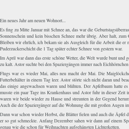
Ein neues Jahr am neuen Wohnort...
Es fing zu Mitte Januar mit Schnee an, das war die Geburtstagsüberras
Sonnenschein und kein bisschen Schnee mehr übrig. Aber halt, zum G
Bleiben wir ehrlich, ich bekam sie als Ausgleich für die Arbeit die 
Puderzuckerschicht die 1 Tag später echter Schnee von gestern war.
Im April war dann das erste schöne Wetter, die Welt wurde bunt und g
zu kalt. Astor suchte bei den Spaziergängen immer nach Eichhörnche
Flugs war es wieder Mai, alles neu macht der Mai. Die Maiglöckche
Futterbehälter in einem Tag leer. Astor störte sich nicht daran und b
das einige angewachsen waren und blühten. Der Apfelbaum hatte es 
musste ein paar Tage ins Krankenhaus und Astor fuhr in dieser Zeit 
waren wir beide wieder zu Hause und streunten in der Gegend herum.
Auch die der Spaziergänger auf die Wohnung die mit großen Augen imm
Dann war schon wieder Herbst, die Blätter fielen und auch die Äpfel d
er so gut schmeckte. Anfang Dezember sahen wir dann auf einem Spa
genau wie die schon für Weihnachten aufgehängten Lichterketten.