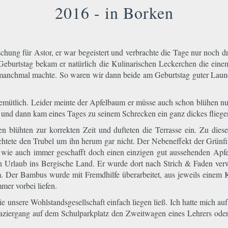
2016 - in Borken
chung für Astor, er war begeistert und verbrachte die Tage nur noch d
eburtstag bekam er natürlich die Kulinarischen Leckerchen die eine
er manchmal machte. So waren wir dann beide am Geburtstag guter Laun
emütlich. Leider meinte der Apfelbaum er müsse auch schon blühen nur
n und dann kam eines Tages zu seinem Schrecken ein ganz dickes fli
n blühten zur korrekten Zeit und dufteten die Terrasse ein. Zu die
eachtete den Trubel um ihn herum gar nicht. Der Nebeneffekt der Grünfi
wie auch immer geschafft doch einen einzigen gut aussehenden Apfel
in Urlaub ins Bergische Land. Er wurde dort nach Strich & Faden ver
 Der Bambus wurde mit Fremdhilfe überarbeitet, aus jeweils einem K
er vorbei liefen.
ie unsere Wohlstandsgesellschaft einfach liegen ließ. Ich hatte mich a
ziergang auf dem Schulparkplatz den Zweitwagen eines Lehrers oder